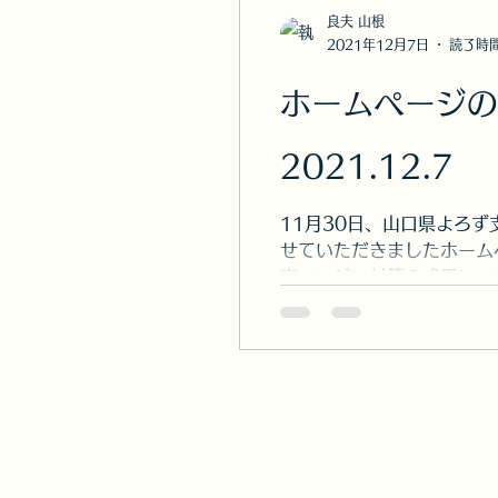
建設キャリアアップシス
良夫 山根
2021年12月7日
読了時間
環境
行政書士申請取
ホームペー
2021.12.7
社会保険労務士
ホー
11月30日、山口県よろ
せていただきましたホーム
カード詐欺
農地法・
索エンジン対策の成果につい
ウクライナ
父
山
シルバー人材センター