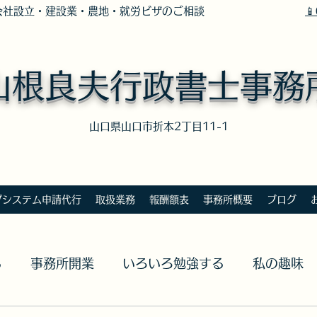
社設立・建設業・農地・就労ビザのご相談

山根良夫行政書士事務
​山口県山口市折本2丁目11-1
プシステム申請代行
取扱業務
報酬額表
事務所概要
ブログ
る
事務所開業
いろいろ勉強する
私の趣味