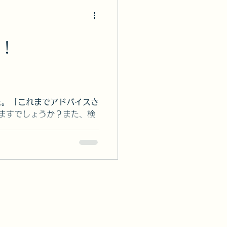
著作権相談員
ク
かりやる！！
次事務
た。「これまでアドバイスさ
ますでしょうか？また、検
LINE公式アカウント
彩子さん