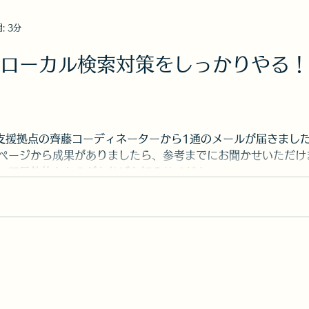
テム認定アドバイザー
政治・社会
私の健康法
: 3分
次事務
ていねいな暮らし
山口エキスパートバン
ジのローカル検索対策をしっ
ムページ
税理士の記帳指導
外国人出入国申請取
ず支援拠点の齊藤コーディネーターから1通のメールが届きまし
ページから成果がありましたら、参考までにお聞かせいただけ
開発行為・景観条例
事業復活支援金
健康
て具体的なものがあればお知らせくださ...
口県オミクロン株支援金
参議院選挙
おかざき
山口県よろず支援
他士業交流連携