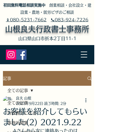
​初回無料電話相談実施中
創業相談・会社設立・建
設業・農地・就労ビザのご相談
📱080-5231-7662
📞083-924-7226
山根良夫行政書士事務所
​山口県山口市折本2丁目11-1
記事
全ての記事
良夫 山根
全ての記事
2021年9月22日
読了時間: 2分
お客様を紹介してもらい
行政書士になる
ました(2) 2021.9.22
事務所開業
　Aさんから次に連絡あったのは、