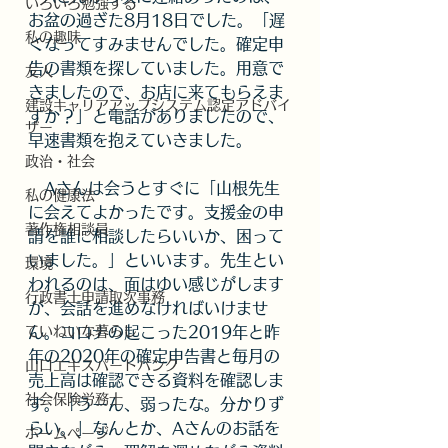
いろいろ勉強する
お盆の過ぎた8月18日でした。「遅
私の趣味
くなってすみませんでした。確定申
告の書類を探していました。用意で
友人
きましたので、お店に来てもらえま
建設キャリアアップシステム認定アドバイ
すか？」と電話がありましたので、
ザー
早速書類を抱えていきました。
政治・社会
　Aさんは会うとすぐに「山根先生
私の健康法
に会えてよかったです。支援金の申
著作権相談員
請を誰に相談したらいいか、困って
いました。」といいます。先生とい
環境
われるのは、面はゆい感じがします
行政書士申請取次事務
が、会話を進めなければいけませ
ていねいな暮らし
ん。コロナの起こった2019年と昨
年の2020年の確定申告書と毎月の
山口エキスパートバンク
売上高は確認できる資料を確認しま
社会保険労務士
す。「うーん、弱ったな。分かりず
らい。」なんとか、Aさんのお話を
ホームページ