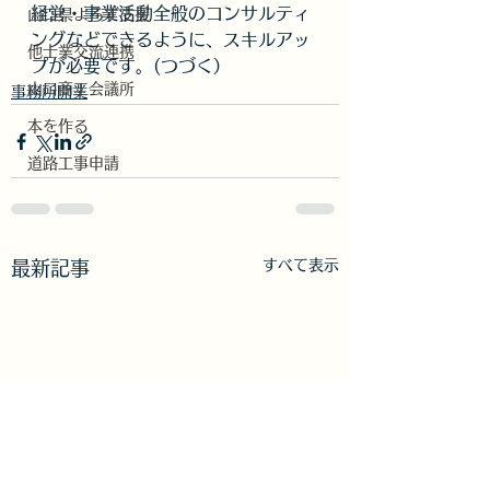
経営・事業活動全般のコンサルティ
山口県よろず支援
ングなどできるように、スキルアッ
他士業交流連携
プが必要です。(つづく）
山口商工会議所
事務所開業
本を作る
道路工事申請
すべて表示
最新記事