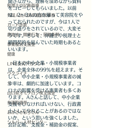
聞きながら、理解を深めながら資料
税理士の記帳指導
をコピーしてもらいました。以前
は、2～3人の方を雇って美容院をや
外国人出入国申請取次事務
っておられたのですが、今は1人で
カード詐欺
切り盛りをされているので、大変そ
農地法・開発行為・景観条例
うです。そして、弁護士や税理士と
顧問契約を結んでいた時期もあると
事業復活支援金
いいます。
健康
　日本の中小企業・小規模事業者
LINE公式アカウント
は、企業全体の99％を超えます。そ
ウクライナ
して、中小企業・小規模事業者の減
父
少率は、劇的に加速しています。コ
ロナの影響を受ける事業者も多くあ
山口県オミクロン株支援金
ります。Aさんと話して、中小企業
参議院選挙
支援をしなければいけない、行政書
士としてやれることがあるのではな
おかざき彩子さん
いか、という思いを強くしました。
シルバー人材センター
会計記帳、支援金・補助金の提案、