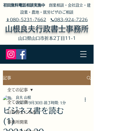
​初回無料電話相談実施中
創業相談・会社設立・建
設業・農地・就労ビザのご相談
📱080-5231-7662
📞083-924-7226
山根良夫行政書士事務所
​山口県山口市折本2丁目11-1
記事
全ての記事
良夫 山根
全ての記事
2021年9月30日
読了時間: 1分
ビジネス書を読む
行政書士になる
(1)
事務所開業