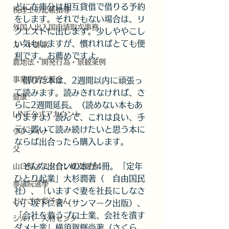
どに在庫分は相互貸借で借りる予約
税理士の記帳指導
をします。それでもない場合は、リ
外国人出入国申請取次事務
クエストに出します。少しややこし
い気もしますが、慣れればとても便
カード詐欺
利です。お薦めですよ。
農地法・開発行為・景観条例
事業復活支援金
　借りた本は、2週間以内に頑張っ
て読みます。読みきれなければ、さ
健康
らに2週間延長。（読めない本もあ
LINE公式アカウント
りますよ）読んで、これは良い、手
元に置いて読み続けたいと思う本に
ウクライナ
ならば出合ったら購入します。
父
　そんな出合いの本が4冊。「定年
山口県オミクロン株支援金
ひとり起業」大杉潤著（　自由国民
参議院選挙
社）、「いますぐ妻を社長にしなさ
おかざき彩子さん
い」坂下仁著（サンマーク出版）、
「会社を救うプロ士業、会社を潰す
シルバー人材センター
ダメ士業」横須賀輝尚著（さくら