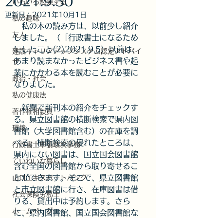
2021.9.30
いろいろ勉強する
更新日：
2021年10月1日
私の趣味
　私の本の読み方は、以前少し紹介
友人
しました。（「行政書士になるため
にしたこと(2)2021.9.5）以前は、
建設キャリアアップシステム認定アドバイ
あまり読まなかったビジネス書や起
ザー
業にかかわる本を読むことが必要に
政治・社会
なりました。
私の健康法
　新聞で新刊本の紹介をチェックす
著作権相談員
る。県立図書館の横断検索で県内図
環境
書館（大学図書館含む）の在庫を調
べる。横断検索の優れたところは、
行政書士申請取次事務
県内にない図書は、国立国会図書館
ていねいな暮らし
含む全国の図書館から取り寄せるこ
とができます。そこで、県立図書館
山口エキスパートバンク
と市立図書館に行き、在庫図書は借
社会保険労務士
りる、貸出中は予約します。さら
ホームページ
に、県内図書館、国立国会図書館な