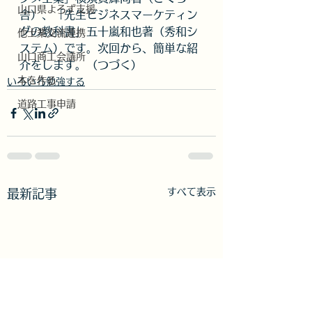
山口県よろず支援
舎）、「先生ビジネスマーケティン
グの教科書」五十嵐和也著（秀和シ
他士業交流連携
ステム）です。次回から、簡単な紹
山口商工会議所
介をします。（つづく）
本を作る
いろいろ勉強する
道路工事申請
すべて表示
最新記事