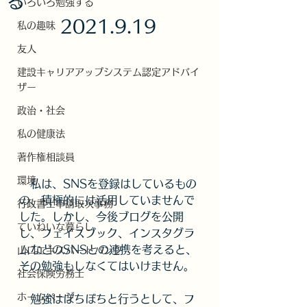
る
いろいろ勉強する
2021.9.19
私の趣味
友人
建設キャリアアップシステム認定アドバイ
ザー
政治・社会
私の健康法
著作権相談員
環境
　私は、SNSを登録はしているもの
の、積極的には活用していませんで
行政書士申請取次事務
した。しかし、今後ブログを公開
ていねいな暮らし
し、フェイスブック、インスタグラ
ムなどのSNSとの連携を考えると、
山口エキスパートバンク
その勉強もしなくてはいけません。
社会保険労務士
ホームページ
　勉強はぼちぼちと行うとして、フ