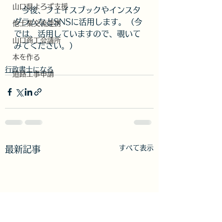
山口県よろず支援
　今後、フェイスブックやインスタ
グラムなどSNSに活用します。（今
他士業交流連携
では、活用していますので、覗いて
山口商工会議所
みてください。）
本を作る
行政書士になる
道路工事申請
すべて表示
最新記事