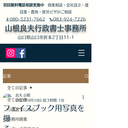
​初回無料電話相談実施中
創業相談・会社設立・建
設業・農地・就労ビザのご相談
📱080-5231-7662
📞083-924-7226
山根良夫行政書士事務所
​山口県山口市折本2丁目11-1
記事
全ての記事
良夫 山根
全ての記事
2021年9月19日
読了時間: 1分
フェイスブック用写真を
行政書士になる
撮
事務所開業