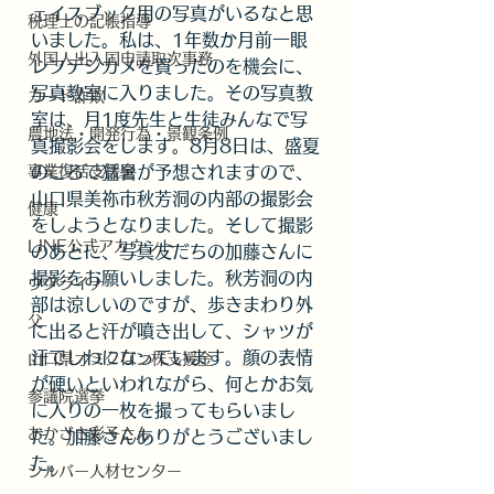
ェイスブック用の写真がいるなと思
税理士の記帳指導
いました。私は、1年数か月前一眼
外国人出入国申請取次事務
レフデジカメを買ったのを機会に、
写真教室に入りました。その写真教
カード詐欺
室は、月1度先生と生徒みんなで写
農地法・開発行為・景観条例
真撮影会をします。8月8日は、盛夏
事業復活支援金
のころで猛暑が予想されますので、
山口県美祢市秋芳洞の内部の撮影会
健康
をしようとなりました。そして撮影
LINE公式アカウント
のあとに、写真友だちの加藤さんに
撮影をお願いしました。秋芳洞の内
ウクライナ
部は涼しいのですが、歩きまわり外
父
に出ると汗が噴き出して、シャツが
汗でしわになっています。顔の表情
山口県オミクロン株支援金
が硬いといわれながら、何とかお気
参議院選挙
に入りの一枚を撮ってもらいまし
おかざき彩子さん
た。加藤さんありがとうございまし
た。
シルバー人材センター