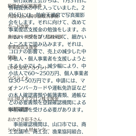
　県行政書士会からは、1月31日に
税理士の記帳指導
情報提供の中に入っていました。2
月6日には、防府天満宮で写真撮影
外国人出入国申請取次事務
会をします。それに向けて、改めて
カード詐欺
事業復活支援金の勉強をします。ホ
ームページをプリントして、細かい
農地法・開発行為・景観条例
ところまで読み込みます。それは、
事業復活支援金
コロナの影響で、売上の減少した中
健康
小法人・個人事業者を支援しようと
するものでした。減少幅により、中
LINE公式アカウント
小法人で60～250万円、個人事業者
ウクライナ
は30～50万円です。申請には、マ
イナンバーカードや運転免許証など
父
の本人確認書類や帳簿書類、通帳な
山口県オミクロン株支援金
どの必要書類を登録確認機関による
参議院選挙
事前確認を受ける必要があります。
おかざき彩子さん
　事前確認機関は、山口市では、商
シルバー人材センター
工会議所、商工会、漁業協同組合、