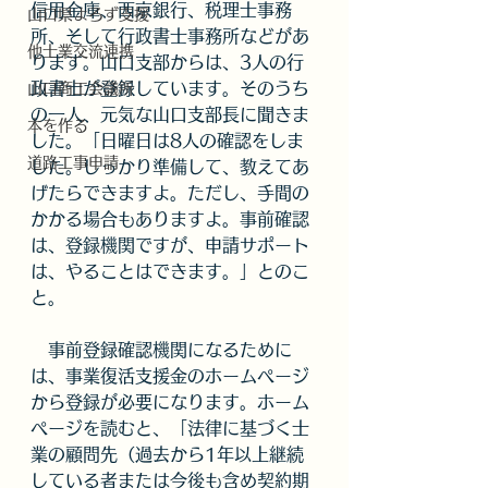
信用金庫、西京銀行、税理士事務
山口県よろず支援
所、そして行政書士事務所などがあ
他士業交流連携
ります。山口支部からは、3人の行
政書士が登録しています。そのうち
山口商工会議所
の一人、元気な山口支部長に聞きま
本を作る
した。「日曜日は8人の確認をしま
道路工事申請
した。しっかり準備して、教えてあ
げたらできますよ。ただし、手間の
かかる場合もありますよ。事前確認
は、登録機関ですが、申請サポート
は、やることはできます。」とのこ
と。
　事前登録確認機関になるために
は、事業復活支援金のホームページ
から登録が必要になります。ホーム
ページを読むと、「法律に基づく士
業の顧問先（過去から1年以上継続
している者または今後も含め契約期