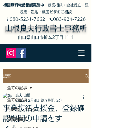
​初回無料電話相談実施中
創業相談・会社設立・建
設業・農地・就労ビザのご相談
📱080-5231-7662
📞083-924-7226
山根良夫行政書士事務所
​山口県山口市折本2丁目11-1
記事
全ての記事
良夫 山根
全ての記事
2022年2月8日
読了時間: 2分
事業復活支援金、登録確
行政書士になる
認機関の申請をす
事務所開業