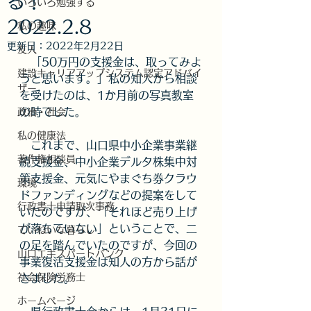
る！
いろいろ勉強する
2022.2.8
私の趣味
更新日：
2022年2月22日
友人
　「50万円の支援金は、取ってみよ
建設キャリアアップシステム認定アドバイ
うと思います。」私の知人から相談
ザー
を受けたのは、1か月前の写真教室
の時でした。
政治・社会
私の健康法
　これまで、山口県中小企業事業継
著作権相談員
続支援金、中小企業デルタ株集中対
策支援金、元気にやまぐち券クラウ
環境
ドファンディングなどの提案をして
行政書士申請取次事務
いたのですが、「それほど売り上げ
が落ちていない」ということで、二
ていねいな暮らし
の足を踏んでいたのですが、今回の
山口エキスパートバンク
事業復活支援金は知人の方から話が
社会保険労務士
きました。
ホームページ