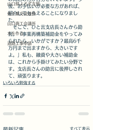
山口県よろず支援
後、お手伝いが必要な方があれば、
紹介してもらえることになりまし
他士業交流連携
た。
山口商工会議所
　そこで、ひと言支店長さんから助
本を作る
言。「事業再構築補助金をやってみ
られたら、いかがですか？最高6千
道路工事申請
万円まで出ますから、大きいです
よ。」私も、融資や大きい補助金
は、これから手掛けてみたい分野で
す。支店長さんの助言に後押しされ
て、頑張ります。　
いろいろ勉強する
すべて表示
最新記事