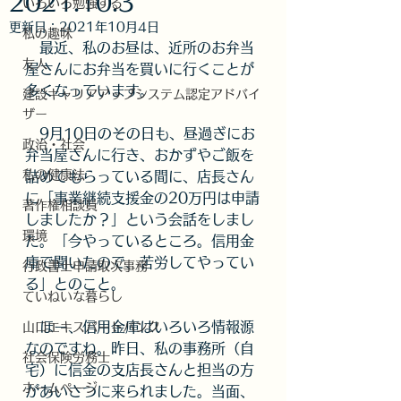
2021.10.3
いろいろ勉強する
更新日：
2021年10月4日
私の趣味
　最近、私のお昼は、近所のお弁当
友人
屋さんにお弁当を買いに行くことが
多くなっています。
建設キャリアアップシステム認定アドバイ
ザー
　9月10日のその日も、昼過ぎにお
政治・社会
弁当屋さんに行き、おかずやご飯を
私の健康法
詰めてもらっている間に、店長さん
に「事業継続支援金の20万円は申請
著作権相談員
しましたか？」という会話をしまし
環境
た。「今やっているところ。信用金
庫で聞いたので、苦労してやってい
行政書士申請取次事務
る」とのこと。
ていねいな暮らし
　ほー、信用金庫はいろいろ情報源
山口エキスパートバンク
なのですね。昨日、私の事務所（自
社会保険労務士
宅）に信金の支店長さんと担当の方
ホームページ
があいさつに来られました。当面、