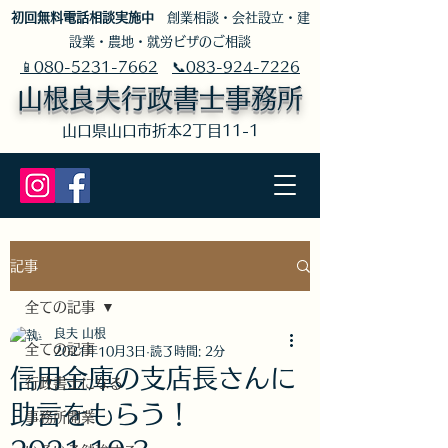
​初回無料電話相談実施中
創業相談・会社設立・建
設業・農地・就労ビザのご相談
📱080-5231-7662
📞083-924-7226
山根良夫行政書士事務所
​山口県山口市折本2丁目11-1
記事
全ての記事
良夫 山根
全ての記事
2021年10月3日
読了時間: 2分
信用金庫の支店長さんに
行政書士になる
助言をもらう！
事務所開業