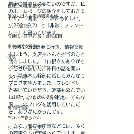
信金の融資は必要ないのですが、私
税理士の記帳指導
のホームページの紹介をしておきま
外国人出入国申請取次事務
した。「開業日2日以降も忙しい」
（2021.9.7）で「非常にフレンド
カード詐欺
リー」と書いています。
農地法・開発行為・景観条例
事業復活支援金
　3時までに信金に行き、情報交換
をしよう。支店長さんと担当の方と
健康
話をしました。「山根さんありがと
LINE公式アカウント
うございました。昨日の話を聞い
て、早速本店幹部に話してみんなで
ウクライナ
ブログを読みました。フレンドリー
父
と書いていただき、幹部も喜んでい
ました。」とのこと。私も、そんな
山口県オミクロン株支援金
風にこのブログを活用していただ
参議院選挙
き、ありがたかったです。
おかざき彩子さん
　さて、支援金申請などには、多く
シルバー人材センター
の商店の方が苦労されています。今