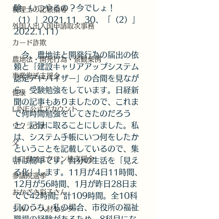
験、いつやるの？今でしょ！
税理士の記帳指導
（1）」2021.11．30、「（2）」
外国人出入国申請取次事務
2022.1.11）
カード詐欺
　今、農地法と開発行為の届出の依
農地法・開発行為・景観条例
頼と「建設キャリアアップシステム
事業復活支援金
認定アドバイザー」の合間を見なが
ら、受験勉強をしています。日経新
健康
聞の記事もありましたので、これま
LINE公式アカウント
で何時間勉強をしてきたのだろう
と、記録に取ることにしました。私
ウクライナ
は、システム手帳にいつ何をしたか
父
ということを記載しているので、集
山口県オミクロン株支援金
計は簡単です。自分の生活を「見え
る化」します。11月が4日11時間、
参議院選挙
12月が56時間、1月が昨日28日ま
おかざき彩子さん
でで42時間。計109時間。全10科
目のうち、私の場合、市役所の福祉
シルバー人材センター