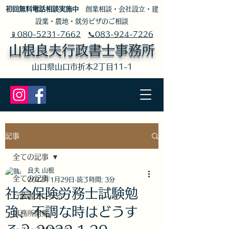
​初回無料電話相談実施中
創業相談・会社設立・建
設業・農地・就労ビザのご相談
📱080-5231-7662
📞083-924-7226
山根良夫行政書士事務所
​山口県山口市折本2丁目11-1
記事
全ての記事
良夫 山根
全ての記事
2022年1月29日
読了時間: 3分
社会保険労務士試験勉
行政書士になる
強、不調な時はどうす
事務所開業