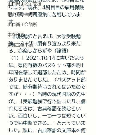
職場の経験があるため、8科目にな
山口県よろず支援
ります。現在、4科目目の雇用保険
他士業交流連携
法の択一式問題集に苦戦していま
す。
山口商工会議所
本を作る
　試験勉強と言えば、大学受験勉
強。ブログ「朋有り遠方より来た
道路工事申請
る、亦楽しからずや（論語）
（1）」2021.10.14に書いたよう
に、県内有数のバスケット部を約1
年間在籍して退部したため、時間が
ありませんでした。（バスケット部
では、随分期待もされてはいたので
すが・・・）当時の現代国語の先生
が、「受験勉強で行き詰ったり、疲
れたときは、古典落語を読むとい
い。面白いし、一つ一つは短くてい
つでも中断できる。」と言っていま
した。私は、古典落語の文庫本を何