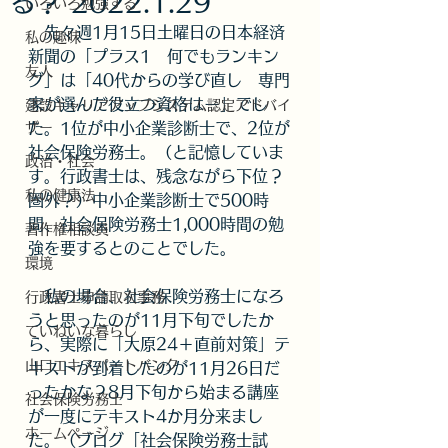
る？ 2022.1.29
いろいろ勉強する
　先々週1月15日土曜日の日本経済
私の趣味
新聞の「プラス1　何でもランキン
友人
グ」は「40代からの学び直し　専門
家が選んだ役立つ資格はー」でし
建設キャリアアップシステム認定アドバイ
ザー
た。1位が中小企業診断士で、2位が
社会保険労務士。（と記憶していま
政治・社会
す。行政書士は、残念ながら下位？
私の健康法
圏外？）中小企業診断士で500時
間、社会保険労務士1,000時間の勉
著作権相談員
強を要するとのことでした。
環境
　私の場合、社会保険労務士になろ
行政書士申請取次事務
うと思ったのが11月下旬でしたか
ていねいな暮らし
ら、実際に「大原24＋直前対策」テ
山口エキスパートバンク
キストが到着したのが11月26日だ
ったかな？8月下旬から始まる講座
社会保険労務士
が一度にテキスト4か月分来まし
ホームページ
た。（ブログ「社会保険労務士試