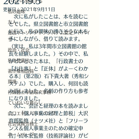
2021.9.5
いろいろ勉強する
更新日：
2021年9月11日
私の趣味
　次に私がしたことは、本を読むこ
友人
とでした。県立図書館と市立図書館
に行き、私の興味の湧きそうな本を
建設キャリアアップシステム認定アドバイ
手にしながら、借りて読みます。
ザー
（実は、私は3年間市立図書館の館
政治・社会
長を経験しました。）その中で、私
私の健康法
がピンときた本は、「行政書士の
『お仕事』と『正体』がよーくわか
著作権相談員
る本」(第2版）石下貴大著（秀和シ
環境
ステム）でした。購入し、何回も読
み返しました。名刺の作り方も参考
行政書士申請取次事務
になりました。
ていねいな暮らし
　次に、会計と経理の本を読みまし
た。「個人事業の経理と節税」大沢
山口エキスパートバンク
育郎監修（ナツメ社）と「フリーラ
社会保険労務士
ンス＆個人事業主のための確定申
ホームページ
告」山本宏監修（技術評論社）がピ