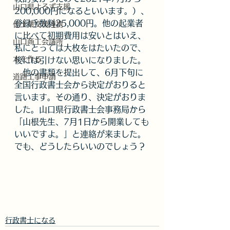
山口県よろず支援
200,000円になるといいます。）、
登録手数料25,000円。他の起業者
他士業交流連携
に比べて初期費用は安いとはいえ、
山口商工会議所
私にとっては大枚をはたいたので、
本を作る
後には引けない思いになりました。
　他の書類を提出して、6月下旬に
道路工事申請
全国行政書士会から決定がおりると
言います。その通り、決定がおりま
した。山口県行政書士会事務局から
「山根先生、7月1日から開業しても
いいですよ。」と連絡が来ました。
でも、どうしたらいいのでしょう？
行政書士になる