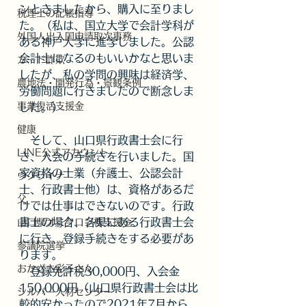
ンときましたから、購入に至りまし
税理士の記帳指導
た。（私は、国立大学で会計学科が
外国人出入国申請取次事務
ある神戸大学に進学しました。公認
会計士になるのもいいかなと思いま
カード詐欺
したが、私の学問の興味は経済学、
農地法・開発行為・景観条例
労働問題に行きましたので断念しま
事業復活支援金
した。）
健康
　そして、山口県行政書士会に行
LINE公式アカウント
き、入会の手続きを行いました。国
家資格の士業（弁護士、公認会計
ウクライナ
士、行政書士他）は、資格があるだ
父
けでは仕事はできないのです。行政
書士の場合、各県にある行政書士会
山口県オミクロン株支援金
に行き、登録手続きをする必要があ
参議院選挙
ります。
おかざき彩子さん
　登録免許税30,000円、入会金
150,000円（山口県行政書士会は比
シルバー人材センター
較的安かったので2021年7月から