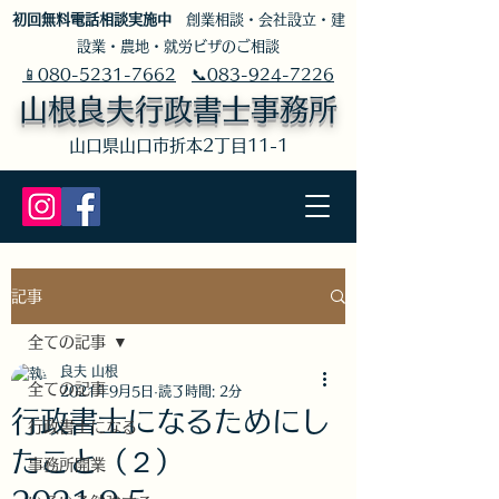
​初回無料電話相談実施中
創業相談・会社設立・建
設業・農地・就労ビザのご相談
📱080-5231-7662
📞083-924-7226
山根良夫行政書士事務所
​山口県山口市折本2丁目11-1
記事
全ての記事
良夫 山根
全ての記事
2021年9月5日
読了時間: 2分
行政書士になるためにし
行政書士になる
たこと（２）
事務所開業