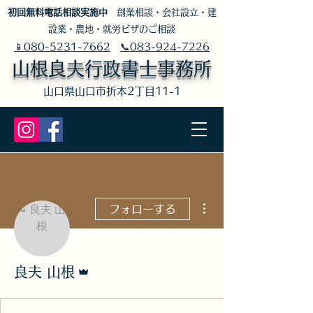
​初回無料電話相談実施中
創業相談・会社設立・建
設業・農地・就労ビザのご相談
📱080-5231-7662
📞083-924-7226
山根良夫行政書士事務所
​山口県山口市折本2丁目11-1
その他
フォローする
管理者
良夫 山根