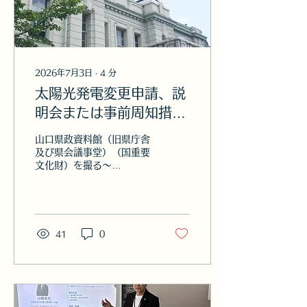
Y行政書士とU行政書士が
CCUS認定アドバイザーに
なりました。私としては、
3人のCCUS 認定アドバイ
ザーが協力すれば、業務の
幅が増えること、分からな
2026年7月3日
∙
4
分
いことはお互いに教えるこ
太陽光発電変更申請、説
とができること、何よりも
近年始まった「建設業と技
明会または事前周知措置
能者を支えるCCUS運用実
なしの申請完了！～
践セミナー」にチームとし
山口県政資料館（旧県庁舎
て山口県及び近県に講師と
2026/7/3
及び県会議事堂）（国重要
して参加できることに魅力
文化財）を撮る～
を感じています。報酬もさ
2021/7/11) 6月29
ることながら、建設キャリ
日、太陽光発電変更申請を
アアップシステムCCUS
完了させました。今回は、
のスキルアップが可能にな
説明会又はまたは事前周知
ります。 そのために、
措置のないものであり、比
41
0
今年度は、5月15日から年
較的短い時間で申請完了ま
5～6回運営サポート会議
で行けたのですが、その道
が...
のりは決して平たんなもの
ではありませんでした。
ホームページのお問