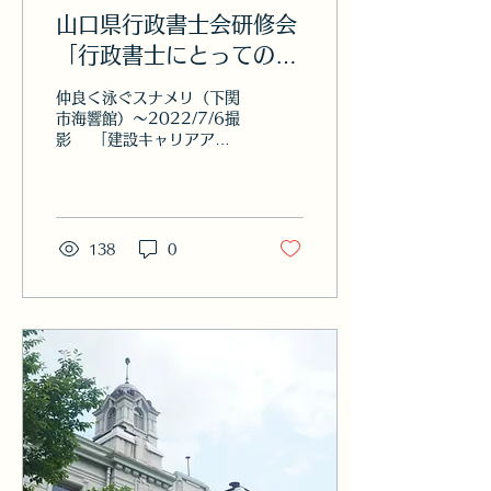
山口県行政書士会研修会
「行政書士にとっての建
設キャリアアップシステ
仲良く泳ぐスナメリ（下関
ムCCUS」の準備をす
市海響館）～2022/7/6撮
影 「建設キャリアアッ
る！①2026/7/6
プシステムの研修会をしま
せんか？」過去何回か依頼
した件を県の会長に話した
のは、5月9日行政書士会
山口支部総会の後の懇親会
138
0
のことでした。昨年9月か
ら月1回のペースで始めて
いる山口行政書士学習会
も、8人のメンバーとな
り、それぞれが自分たちの
行った業務を中心に報告し
ながら学んでいます。
私は、受け持った2回の学
習会では、主に建設キャリ
アアップシステムCCUSに
ついて報告して、その中で