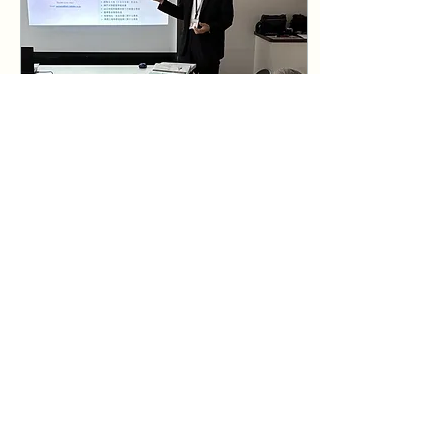
い合わせフォームからAさ
んが「太陽光発電の変更手
続一式・経済産業省の変更
手続・電力会社への変更手
続の概算費用、必要書類を
ご教示いただけませんでし
ょうか」と、連絡があった
のは5月7日。 5月17日
に私の事務所で、概要説明
と、必要書類の整理をしま
す。約2時間弱の時間をか
けて説明の後に、概算費用
2026年6月30日
∙
3
分
の提示をします。Aさんは
遺言・相続無料セミナー
合同会社の代表社員、前所
有者のBさんは個人で土地
を始める！～
とアパートを所有してお
2026/6/30
り、その屋根に10kwを超
6/28遺言・相続無料セミ
える太陽光発電施設がのっ
ナーを始めました～吉田行
ています。土地と家屋の所
政書士撮影 一昨日の
有権移転は2年前に済んで
6/28に「第1回遺言・相続
います。 ここで一番大
無料セミナー」を開催しま
切な「建築基準法に基づく
した。山口行政書士学習会
検査済証の写し」が取れる
のメンバーの吉田行政書士
かどうか聞きます。「おそ