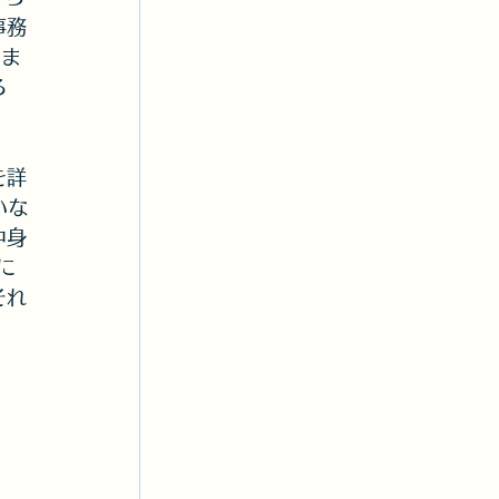
事務
りま
ろ
を詳
いな
中身
に
それ