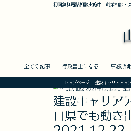
​初回無料電話相談実施中
創業相談・会
全ての記事
行政書士になる
事務所
トップページ
建設キャリアアッ
良夫 山根
2021年12月22日
読了
建設キャリアアップシステム認定アドバ
建設キャリア
口県でも動き
環境
行政書士申請取次事務
て
2021.12.22