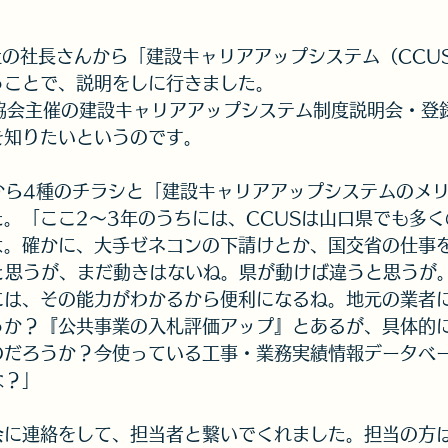
外国人出入国申請取次事務
カード詐欺
社の社長さんから「建設キャリアアップシステム（CCU
うことで、説明をしに行きました。
復活支援金
健康
LINE公式アカウント
ウク
協会主催の建設キャリアアップシステム制度説明会・登
を知りたいというのです。
参議院選挙
おかざき彩子さん
シルバー人材セン
から4種のチラシと「建設キャリアアップシステムのメ
。「ここ2～3年のうちには、CCUSは山口県でも多く
よ。確かに、大手ゼネコンの下請けとか、国交省の仕事
と思うが、まだ動きはないね。県が動けば違うと思うが
には、その能力がわかるから便利になるね。地元の業者
うか？『公共事業の入札評価アップ』とあるが、具体的
のだろうか？今使っている工事・業務実績情報データベ
な？」
会に連絡をして、担当者と繋いでくれました。担当の方