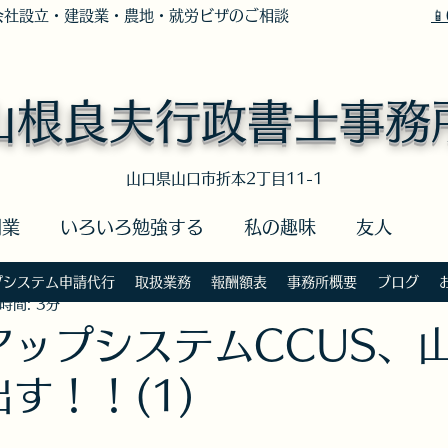
社設立・建設業・農地・就労ビザのご相談

山根良夫行政書士事務
​山口県山口市折本2丁目11-1
開業
いろいろ勉強する
私の趣味
友人
プシステム申請代行
取扱業務
報酬額表
事務所概要
ブログ
時間: 3分
イザー
政治・社会
私の健康法
著作権相談
アップシステムCCUS、
出す！！(1)
いねいな暮らし
山口エキスパートバンク
社会保