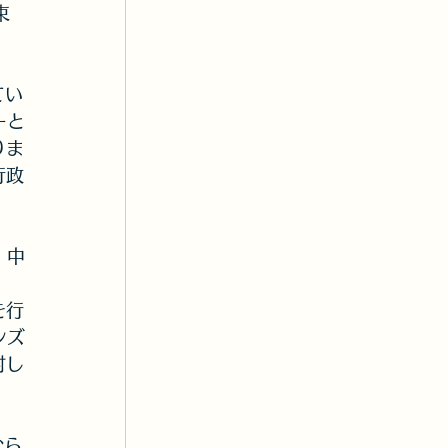
束
てい
ーと
りま
行政
、中
を行
ンズ
討し
から