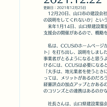
ホームページ
税理士の記帳指導
更新日：
2021年12月25日
　12月20日、山口市の建設会
の説明をしてくれないか」とい
農地法・開発行為・景観条例
事業
　来年1月14日、山口県建設業
支援会の開催があるので、概略
父
山口県オミクロン株支援金
　私は、CCUSのホームページ
ト」を打ち出し、説明をしました
事業者がとるようになると思う
山口県よろず支援
他士業交流連携
けるには、CCUSは必要になる
「大手は、地元業者を使うとき
っては、メリットがあるのだろ
経審評点の加点アップとかある
のコリンズとの連携はあるのか
　社長さんは、山口県建設業協