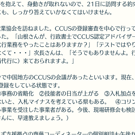
査を抱えて、身動きが取れないので、21日に訪問する約
にも、しっかり答えていかなくてはいけません。
設業協会を訪ねました。CCUSの登録審査を中心で行っ
た。「山根さんが、行政書士でCCUS認定アドバイザ
代行業務をやったことはありますか？」「テストではや
なくて・・・」次長さんは、「そうでもありませんよ。
請代行に）来ておられますよ。」
で中国地方のCCUSの会議があったといいます。現在
登録をしている状態です。
①事務の省略化　②技能者の日当が上がる　③入札加点
ないと、入札マイナスを考えている県もある。　④コリ
ル事業を受注した事業者がある。今後、現場研修会も検
さんに、早速教えましょう。）
ろず支援拠点の齊藤コーディネーターの個別相談も午後