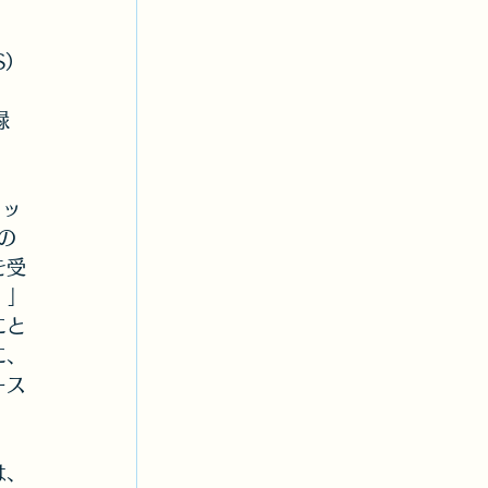
S）
ライナ
録
ター
リッ
の
を受
。」
にと
に、
ース
は、